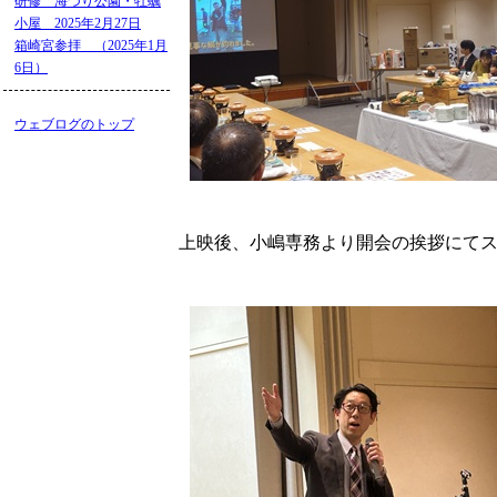
研修 海づり公園・牡蠣
小屋 2025年2月27日
箱崎宮参拝 （2025年1月
6日）
ウェブログのトップ
上映後、小嶋専務より開会の挨拶にて