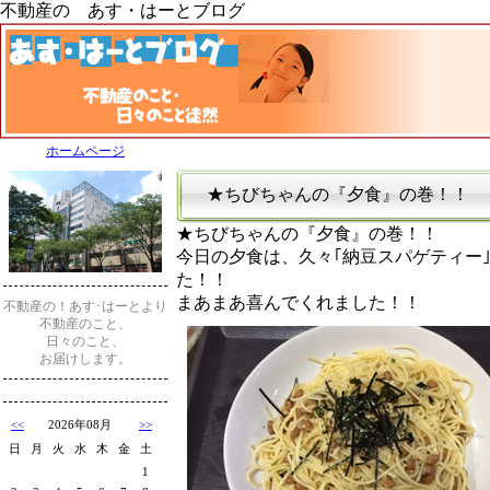
不動産の あす・はーとブログ
ホームページ
★ちびちゃんの『夕食』の巻！！
★ちびちゃんの『夕食』の巻！！
今日の夕食は、久々｢納豆スパゲティー
た！！
まあまあ喜んでくれました！！
不動産の！あす･はーとより
不動産のこと、
日々のこと、
お届けします。
<<
2026年08月
>>
日
月
火
水
木
金
土
1