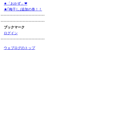
★「おかず」❤
★｢梅干し｣追加の巻！！
ブックマーク
ログイン
ウェブログのトップ