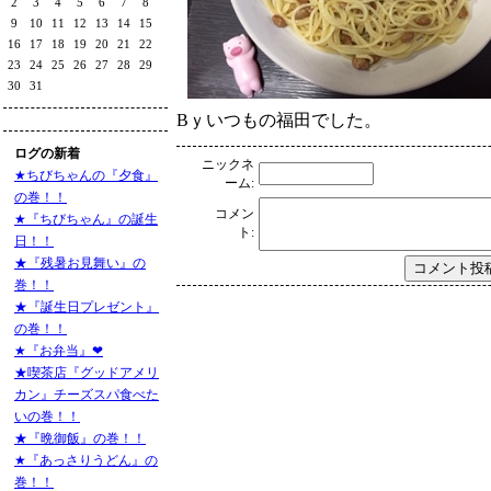
2
3
4
5
6
7
8
9
10
11
12
13
14
15
16
17
18
19
20
21
22
23
24
25
26
27
28
29
30
31
Bｙいつもの福田でした。
ログの新着
ニックネ
★ちびちゃんの『夕食』
ーム:
の巻！！
コメン
★『ちびちゃん』の誕生
ト:
日！！
★『残暑お見舞い』の
巻！！
★『誕生日プレゼント』
の巻！！
★『お弁当』❤
★喫茶店『グッドアメリ
カン』チーズスパ食べた
いの巻！！
★『晩御飯』の巻！！
★『あっさりうどん』の
巻！！