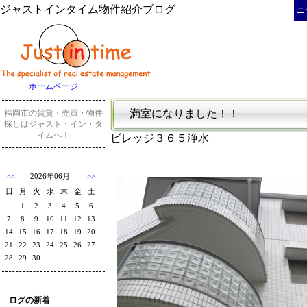
ジャストインタイム物件紹介ブログ
ニ
ホームページ
満室になりました！！
福岡市の賃貸・売買・物件
探しはジャスト・イン・タ
イムへ！
ビレッジ３６５浄水
<<
2026年06月
>>
日
月
火
水
木
金
土
1
2
3
4
5
6
7
8
9
10
11
12
13
14
15
16
17
18
19
20
21
22
23
24
25
26
27
28
29
30
ログの新着